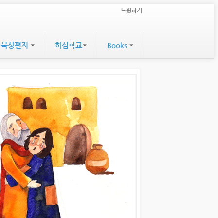
트윗하기
묵상편지
하심학교
Books