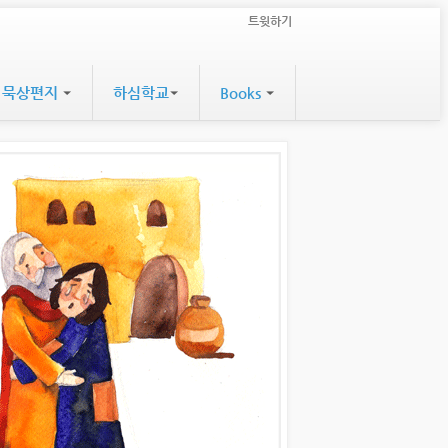
트윗하기
묵상편지
하심학교
Books