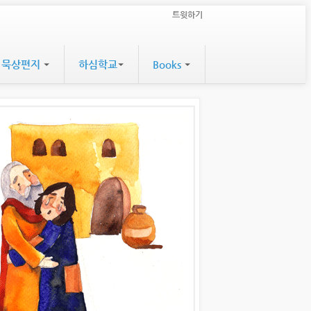
트윗하기
묵상편지
하심학교
Books