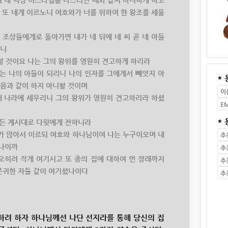
하여 내 백성 이스라엘을 다스리던 때와 같지 아니하게 하고
 또 네게 이르노니 여호와가 너를 위하여 한 왕조를 세울
네가 조상들에게로 돌아가면 내가 네 뒤에 네 씨 곧 네 아들
리니
건축할 것이요 나는 그의 왕위를 영원히 견고하게 하리라
 그는 나의 아들이 되리니 나의 인자를 그에게서 빼앗지 아
*
앗음과 같이 하지 아니할 것이며
과 내 나라에 세우리니 그의 왕위가 영원히 견고하리라 하셨
*
이 모든 계시대로 다윗에게 전하니라
들어가 앉아서 이르되 여호와 하나님이여 나는 누구이오며 내
셨나이까
을 오히려 작게 여기시고 또 종의 집에 대하여 먼 장래까지
존귀한 자들 같이 여기셨나이다
하려 하자 하나님께선 나단 선지라를 통해 당신의 집