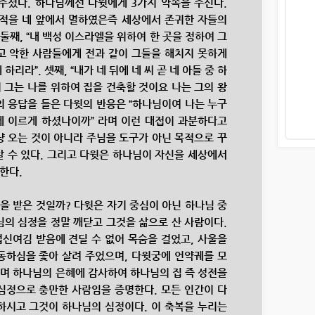
주셨다. 하나님께선 다윗에게 3가지 약속을 주신다.
 대적을 네 앞에서 멸하였은즉 세상에서 존귀한 자들의
 둘째, “내 백성 이스라엘을 위하여 한 곳을 정하여 그
고 악한 사람들에게 전과 같이 그들을 해치지 못하게
리라”. 셋째, “내가 네 뒤에 네 씨 곧 네 아들 중 하
 그는 나를 위하여 집을 건축할 것이요 나는 그의 왕
의 응답을 들은 다윗의 반응은 “하나님이여 나는 누구
에 이르게 하셨나이까” 라며 이런 대접이 과분하다고
냥 오는 것이 아니라 주님을 도구가 아닌 목적으로 꾸
알 수 있다. 그리고 다윗은 하나님이 자신을 세상에서
백한다.
 받은 것일까? 다윗은 자기 중심이 아닌 하나님 중
님의 심정을 정말 깨닫고 그것을 삶으로 산 사람이다.
신여김 받음에 견딜 수 없어 목숨을 걸었고, 사울을
동하심을 좇아 살려 주었으며, 다윗궁에 언약궤를 모
며 하나님의 은혜에 감사하여 하나님의 집 즉 성전을
심정으로 충만한 사람임을 증명한다. 모든 인간이 다
하시고 그것이 하나님의 심정이다. 이 축복을 누리는